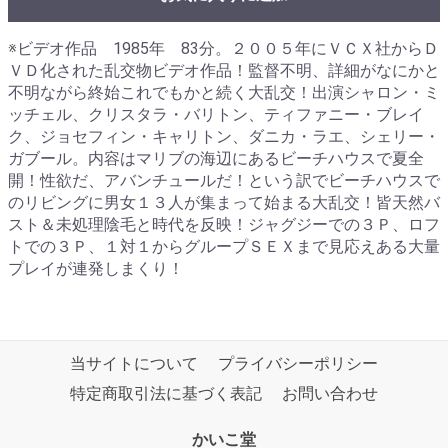
※ビデオ作品 1985年 83分。２００５年にＶＣＸ社からＤ
ＶＤ化された乱交物ビデオ作品！監督不明、詳細がなにかと
不明ながら終始これでもかと続く大乱交！出演シャロン・ミ
ッチェル、クリスタラ・バリトン、ティファニー・ブレイ
ク、ジョセフィン・キャリトン、ダニカ・ラエ、シェリー・
ガブール。内容はマリブの海辺にあるビーチハウスで夏全
開！性欲だ、アバンチュールだ！という訳でビーチハウスで
のリビングに男女１３人が集まって始まる大乱交！皆天然バ
スト＆未処理陰毛と時代を反映！ジャグジーでの３Ｐ、ロフ
トでの３Ｐ、１対１からグループＳＥＸまで見応えある大量
プレイが連発しまくり！
当サイトについて
プライバシーポリシー
特定商取引法に基づく表記
お問い合わせ
かいこ堂