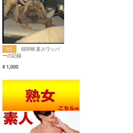
5位
S0598 某スワッパ
ーの記録
¥ 1,000