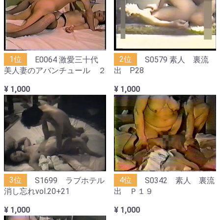
1位
E0064 激愛三十代
2位
S0579 素人 裏流
美人妻のアバンチュール ２
出 P28
¥ 1,000
¥ 1,000
3位
S1699 ラブホテル
4位
S0342 素人 裏流
消し忘れvol.20+21
出 Ｐ１９
¥ 1,000
¥ 1,000