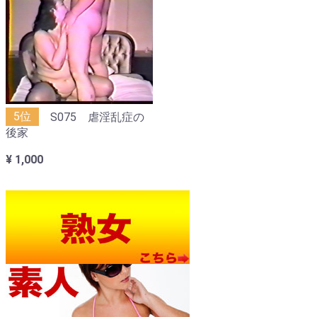
5位
S075 虐淫乱症の
後家
¥ 1,000