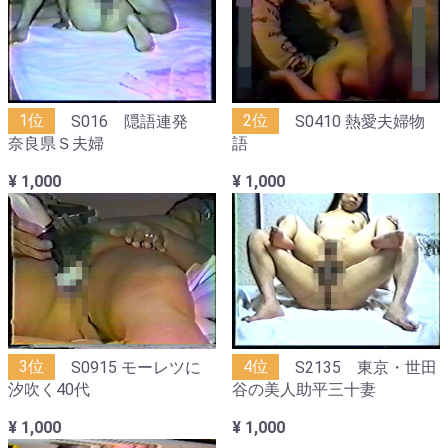
1位
S016 隠語連発
2位
S0410 熱愛夫婦物
奈良県Ｓ夫婦
語
¥ 1,000
¥ 1,000
3位
S0915 モーレツに
4位
S2135 東京・世田
汐吹く40代
谷の美人助平三十妻
¥ 1,000
¥ 1,000